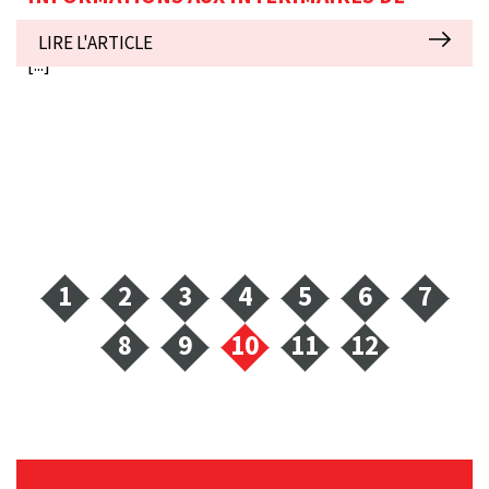
TEAM INTERIM : DATES DES SALAIRES 2019
LIRE L'ARTICLE
[...]
1
2
3
4
5
6
7
8
9
10
11
12