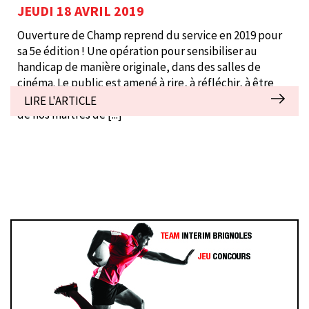
JEUDI 18 AVRIL 2019
Ouverture de Champ reprend du service en 2019 pour
sa 5e édition ! Une opération pour sensibiliser au
handicap de manière originale, dans des salles de
cinéma. Le public est amené à rire, à réfléchir, à être
ému et à passer une soirée mémorable, en compagnie
LIRE L'ARTICLE
de nos maîtres de
[...]