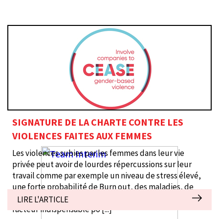
SIGNATURE DE LA CHARTE CONTRE LES
VIOLENCES FAITES AUX FEMMES
Les violences subies par les femmes dans leur vie
privée peut avoir de lourdes répercussions sur leur
travail comme par exemple un niveau de stress élevé,
une forte probabilité de Burn out, des maladies, de
l'absentéisme... Paradoxalement, le travail est un
LIRE L'ARTICLE
facteur indispensable po
[...]