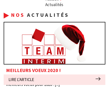
Actualités
NOS
ACTUALITÉS
MEILLEURS VOEUX 2020 !
TOUTE L' EQUIPE TEAM INTERIM vous présente ses
LIRE L'ARTICLE
meilleurs voeux pour 2020 !
[...]