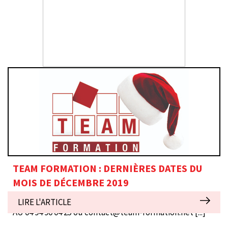
INTERIM - RECRUTEMENT CDD/CDI
FORMATION - INSERTION - MEDICAL
TEAM FORMATION : DERNIÈRES DATES DU
MOIS DE DÉCEMBRE 2019
POUR PLUS DE RENSEIGNEMENTS CONTACTEZ-NOUS
LIRE L'ARTICLE
AU 04 94 90 04 25 ou contact@team-formation.net
[...]