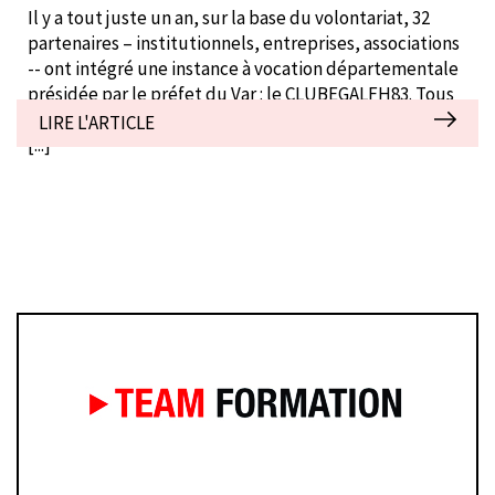
Il y a tout juste un an, sur la base du volontariat, 32
partenaires – institutionnels, entreprises, associations
-- ont intégré une instance à vocation départementale
présidée par le préfet du Var : le CLUBEGALFH83. Tous
et toutes sont convaincu.e.s qu’en se mobilisant, l’inte
LIRE L'ARTICLE
[...]