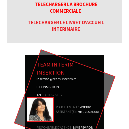
TELECHARGER LA BROCHURE
COMMERCIALE
TELECHARGER LE LIVRET D'ACCUEIL
INTERIMAIRE
TEAM INTERIM
INSERTION
insertion@team-interim.fr
ETT INSERTION
Tel :
04 91 62 51 12
RECRUTEMENT :
MME DAO
ASSISTANT(E) :
MME MESSAOUDI
RESPONSABLE D'AGENCE :
MME REVIRON