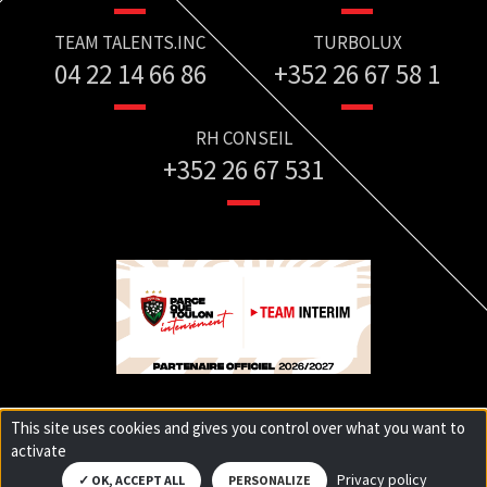
TEAM TALENTS.INC
TURBOLUX
04 22 14 66 86
+352 26 67 58 1
RH CONSEIL
+352 26 67 531
This site uses cookies and gives you control over what you want to
activate
© 2025 Team interim Tous droits réservés
Mentions légales
Privacy policy
OK, ACCEPT ALL
PERSONALIZE
Conception :
e
partenair
e
– Maintenance :
ISINNOV