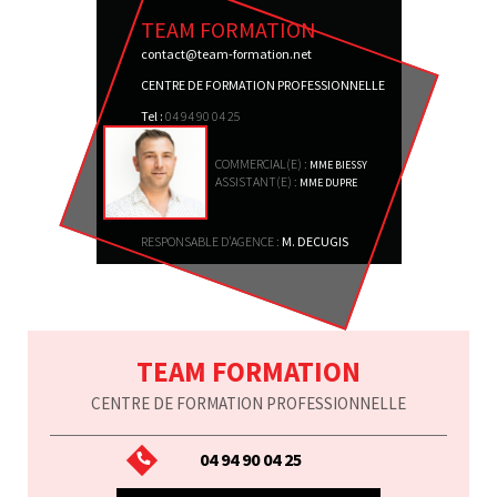
TEAM FORMATION
contact@team-formation.net
CENTRE DE FORMATION PROFESSIONNELLE
Tel :
04 94 90 04 25
COMMERCIAL(E) :
MME BIESSY
ASSISTANT(E) :
MME DUPRE
RESPONSABLE D'AGENCE :
M. DECUGIS
TEAM FORMATION
CENTRE DE FORMATION PROFESSIONNELLE
04 94 90 04 25