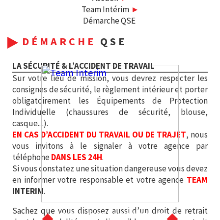
Team Intérim
Démarche QSE
DÉMARCHE
QSE
LA SÉCURITÉ & L’ACCIDENT DE TRAVAIL
Sur votre lieu de mission, vous devrez respecter les
consignes de sécurité, le règlement intérieur et porter
obligatoirement les Équipements de Protection
Individuelle (chaussures de sécurité, blouse,
casque....).
EN CAS D’ACCIDENT DU TRAVAIL OU DE TRAJET
, nous
vous invitons à le signaler à votre agence par
téléphone
DANS LES 24H
.
Si vous constatez une situation dangereuse vous devez
en informer votre responsable et votre agence
TEAM
INTERIM
.
Sachez que vous disposez aussi d’un droit de retrait
INTERIM - RECRUTEMENT CDD/CDI