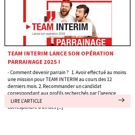
TEAM INTERIM LANCE SON OPÉRATION
PARRAINAGE 2025 !
- Comment devenir parrain ? 1. Avoir effectué au moins
une mission pour TEAM INTERIM au cours des 12
derniers mois. 2. Recommander un candidat
correspondant aux profils recherchés par l’agence
(avec son accord). - Conditions pour être filleul(e) ? 1.
LIRE L'ARTICLE
Correspondre à un des
[...]