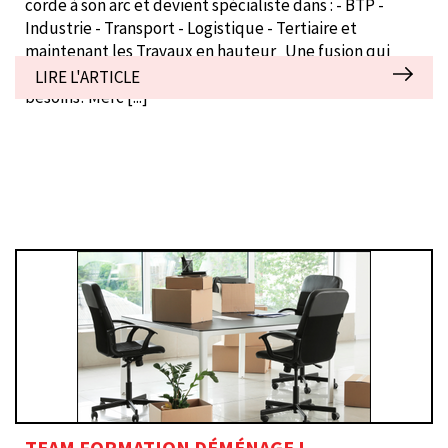
corde à son arc et devient spécialiste dans : - BTP -
Industrie - Transport - Logistique - Tertiaire et
maintenant les Travaux en hauteur Une fusion qui
nous rend encore plus forts pour mieux répondre à vos
LIRE L'ARTICLE
besoins! Merc
[...]
TEAM FORMATION DÉMÉNAGE !