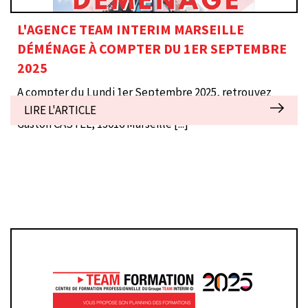
L'AGENCE TEAM INTERIM MARSEILLE
DÉMÉNAGE À COMPTER DU 1ER SEPTEMBRE
2025
A compter du Lundi 1er Septembre 2025, retrouvez
votre agence TEAM INTERIM MARSEILLE au 4 rue
LIRE L'ARTICLE
Gaston CASTEL, 13016 Marseille
[...]