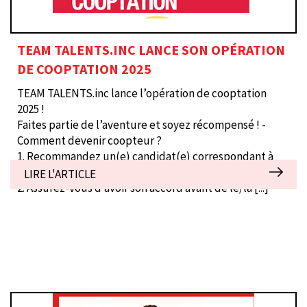
TEAM TALENTS.INC LANCE SON OPÉRATION
DE COOPTATION 2025
TEAM TALENTS.inc lance l’opération de cooptation
2025 !
Faites partie de l’aventure et soyez récompensé ! -
Comment devenir coopteur ?
1. Recommandez un(e) candidat(e) correspondant à
l’un des profils recherchés.
LIRE L'ARTICLE
2. Assurez-vous d’avoir son accord avant de le/la
[...]