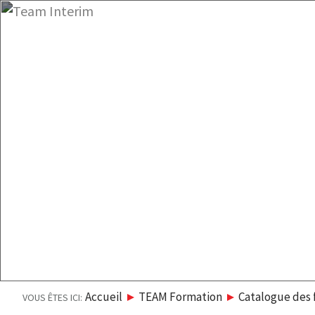
Accueil
Agences
Intérim
Formation
Recr
LE GROUPE
Te
Présentatio
Qui sommes-nous ?
Catalogue d
Valeurs & Charte
Demande can
Démarche QSE
Demande ent
L'équipe
Accueil
TEAM Formation
Catalogue des 
VOUS ÊTES ICI: