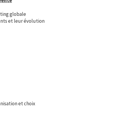
 vente
ting globale
ts et leur évolution
nisation et choix