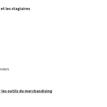
et les stagiaires
eviers
 les outils du merchandising