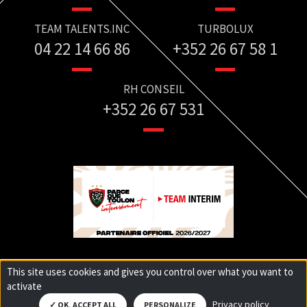
TEAM TALENTS.INC
TURBOLUX
04 22 14 66 86
+352 26 67 58 1
RH CONSEIL
+352 26 67 531
This site uses cookies and gives you control over what you want to
activate
© 2025 Team interim Tous droits réservés
Mentions légales
Privacy policy
OK, ACCEPT ALL
PERSONALIZE
Conception :
e
partenair
e
– Maintenance :
ISINNOV