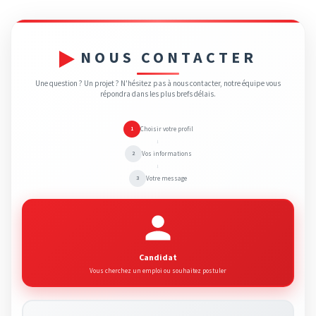
NOUS CONTACTER
Une question ? Un projet ? N'hésitez pas à nous contacter, notre équipe vous
répondra dans les plus brefs délais.
Choisir votre profil
1
→
Vos informations
2
→
Votre message
3
Candidat
Vous cherchez un emploi ou souhaitez postuler