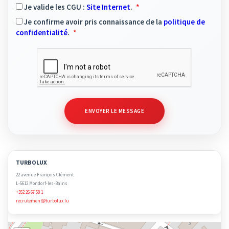
Je valide les CGU :
Site Internet
.
Je confirme avoir pris connaissance de la
politique de
confidentialité
.
ENVOYER LE MESSAGE
TURBOLUX
22 avenue François Clément
L-5612 Mondorf-les-Bains
+352 26 67 58 1
recrutement@turbolux.lu