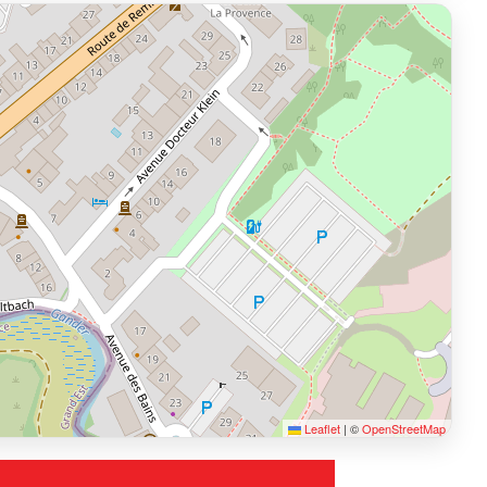
Leaflet
|
©
OpenStreetMap