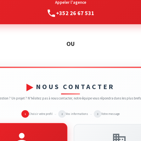
Appeler l'agence
+352 26 67 531
OU
NOUS CONTACTER
stion ? Un projet ? N'hésitez pas à nous contacter, notre équipe vous répondra dans les plus brefs
Choisir votre profil
Vos informations
Votre message
1
→
2
→
3