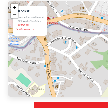
+
RH CONSEIL
−
22 avenue François Clément
L-5612 Mondorf-les-Bains
+352 26 67 531
info@rhconseil.lu