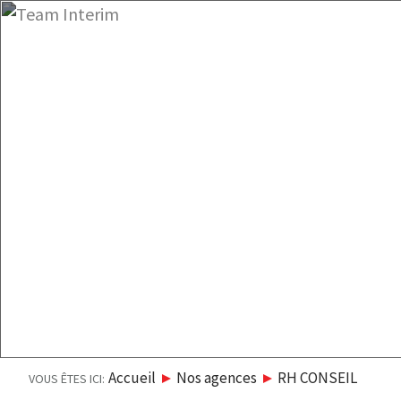
Accueil
Agences
Intérim
Formation
Recr
LE GROUPE
Te
Présentatio
Qui sommes-nous ?
Catalogue d
Valeurs & Charte
Demande can
Démarche QSE
Demande ent
L'équipe
Accueil
Nos agences
RH CONSEIL
VOUS ÊTES ICI: