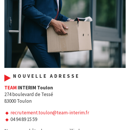
NOUVELLE ADRESSE
TEAM
INTERIM Toulon
274 boulevard de Tessé
83000 Toulon
recrutement.toulon@team-interim.fr
04 94 89 15 59